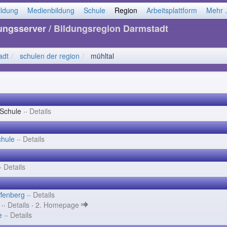
ildung
Medienbildung
Schule
Region
Arbeitsplattform
Mehr .
dungsserver
/ Bildungsregion Darmstadt
adt
schulen der region
mühltal
Schule ··
Details
chule
··
Details
··
Details
ffenberg
··
Details
 ··
Details
·
2. Homepage
e
··
Details