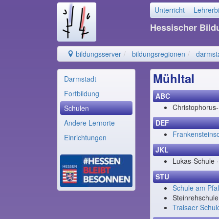
Unterricht
Lehrerb
Hessischer Bil
bildungsserver
bildungsregionen
darmst
Mühltal
Darmstadt
Fortbildung
ABC
Christophorus-
Schulen
Andere Lernorte
DEF
Frankensteins
Einrichtungen
JKL
Lukas-Schule 
STU
Schule am Pfa
Steinrehschule
Traisaer Schul