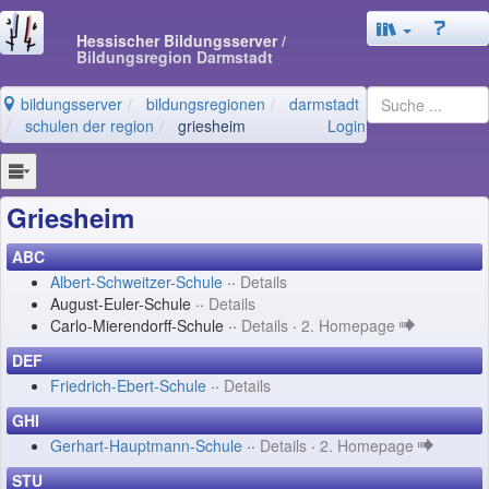
Hessischer Bildungsserver
/
Bildungsregion Darmstadt
bildungsserver
bildungsregionen
darmstadt
schulen der region
griesheim
Login
Griesheim
ABC
Albert-Schweitzer-Schule
··
Details
August-Euler-Schule ··
Details
Carlo-Mierendorff-Schule ··
Details
·
2. Homepage
DEF
Friedrich-Ebert-Schule
··
Details
GHI
Gerhart-Hauptmann-Schule
··
Details
·
2. Homepage
STU